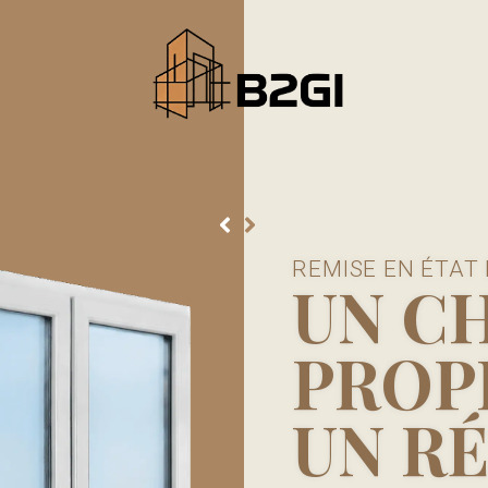
Débarras de Chantiers | Pose Menuiseries Ardèche, Drôme, Rhône-Alpes
REMISE EN ÉTAT
UN C
PROP
UN R